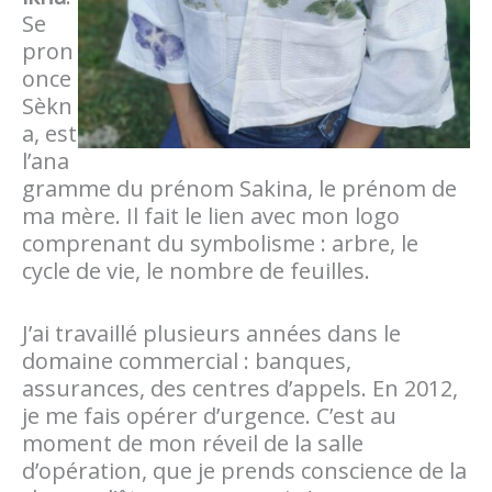
Se
pron
once
Sèkn
a, est
l’ana
gramme du prénom Sakina, le prénom de
ma mère. Il fait le lien avec mon logo
comprenant du symbolisme : arbre, le
cycle de vie, le nombre de feuilles.
J’ai travaillé plusieurs années dans le
domaine commercial : banques,
assurances, des centres d’appels. En 2012,
je me fais opérer d’urgence. C’est au
moment de mon réveil de la salle
d’opération, que je prends conscience de la