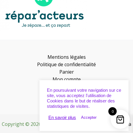
Mentions légales
Politique de confidentialité
Panier
Mon compte
Presse
En poursuivant votre navigation sur ce
Points de vente
site, vous acceptez l'utilisation de
Cookies dans le but de réaliser des
statistiques de visites.
0
En savoir plus
Accepter
Copyright © 2026 | Propulsé par
Thème WordPress Astra