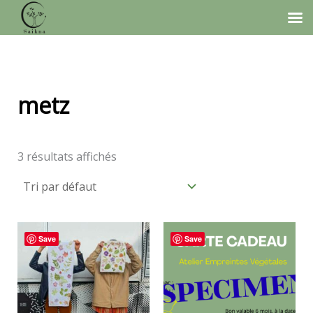
Aller
au
contenu
metz
3 résultats affichés
Save
Save