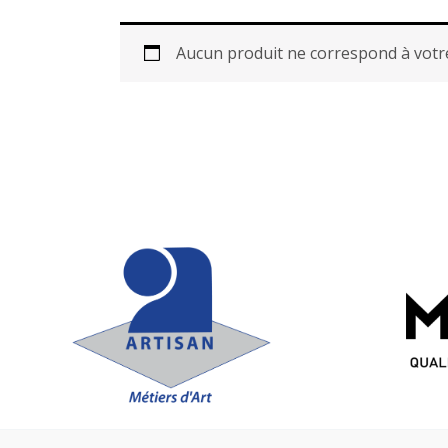
Aucun produit ne correspond à votre